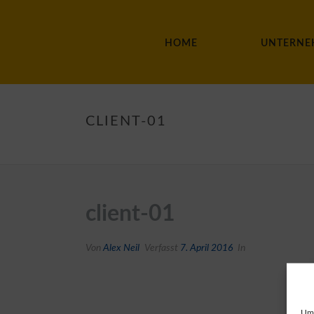
HOME
UNTERNE
CLIENT-01
client-01
Von
Alex Neil
Verfasst
7. April 2016
In
Um 