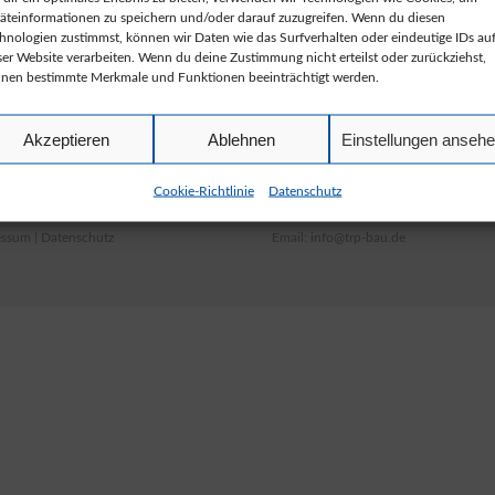
äteinformationen zu speichern und/oder darauf zuzugreifen. Wenn du diesen
hnologien zustimmst, können wir Daten wie das Surfverhalten oder eindeutige IDs au
ser Website verarbeiten. Wenn du deine Zustimmung nicht erteilst oder zurückziehst,
nen bestimmte Merkmale und Funktionen beeinträchtigt werden.
NDORT
KONTAKT
Akzeptieren
Ablehnen
Einstellungen anseh
n-Gürtler-Straße 1
Tel.: 03329 60440
Cookie-Richtlinie
Datenschutz
2 Stahnsdorf
Fax: 03329 604411
essum
|
Datenschutz
Email:
info@trp-bau.de