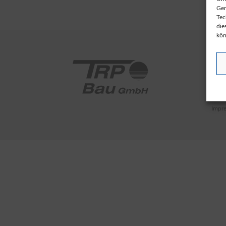
Ger
Tec
die
kön
STA
Marti
1453
Impr