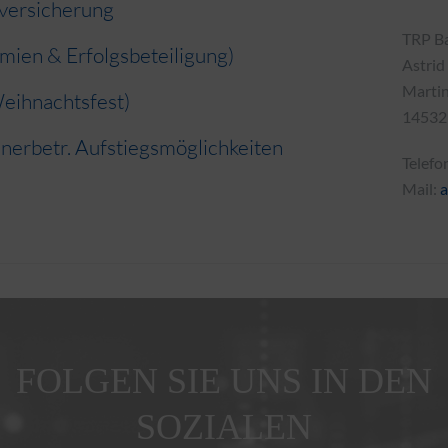
nversicherung
TRP B
ien & Erfolgsbeteiligung)
Astri
Martin
eihnachtsfest)
14532
nnerbetr. Aufstiegsmöglichkeiten
Telefo
Mail:
a
FOLGEN SIE UNS IN DEN
SOZIALEN