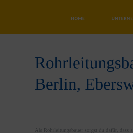
HOME
UNTERN
Rohrleitungsba
Berlin, Ebers
Als Rohrleitungsbauer sorgst du dafür, dass a