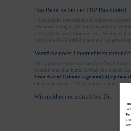
Top Benefits bei der TRP Bau GmbH
• Zusätzliche betriebliche Krankenversicheru
• Bonuszahlungen (Weihnachtsprämien & Erf
• Mitarbeiterfeste (Sommerfest, Weihnachtsfe
• Individuelle Fortbildungen und innerbetrie
Verstärke unser Unternehmen zum näc
Wir brauchen keine aufwendige Bewerbungs
Schreib uns eine kurze E-Mail mit deinen Ko
Frau Astrid Grimm: a.grimm(at)trp-bau.d
Oder trage deine E-Mail-Adresse in das nach
Wir melden uns zeitnah bei Dir.
Um 
Ger
Tec
die
kön