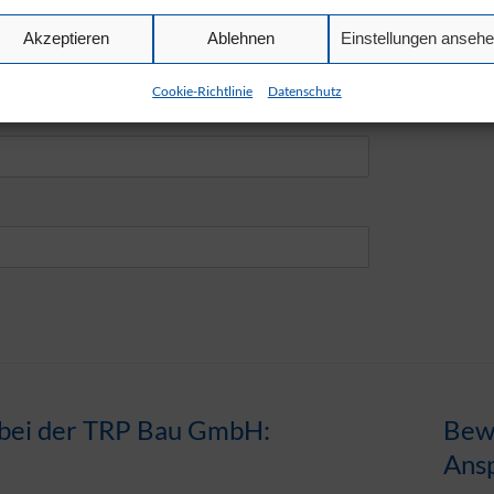
Akzeptieren
Ablehnen
Einstellungen anseh
Nachname
Cookie-Richtlinie
Datenschutz
g bei der TRP Bau GmbH:
Bew
Ans