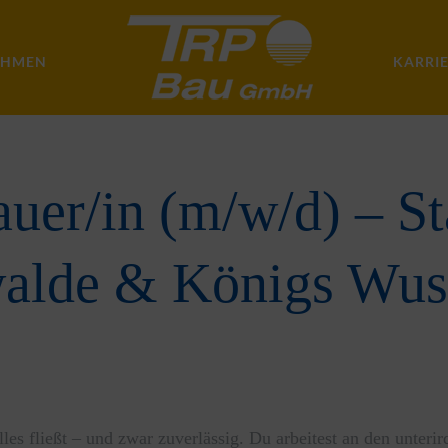
EHMEN
KARRI
uer/in (m/w/d) – St
walde & Königs Wus
lles fließt – und zwar zuverlässig. Du arbeitest an den unter