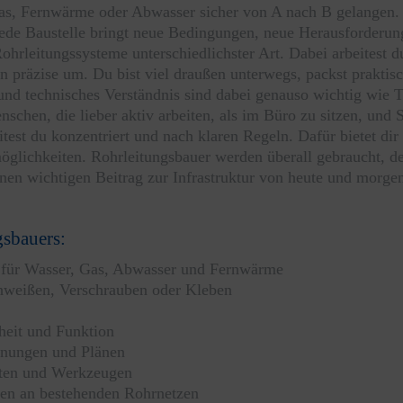
as, Fernwärme oder Abwasser sicher von A nach B gelangen. De
. Jede Baustelle bringt neue Bedingungen, neue Herausforderu
Rohrleitungssysteme unterschiedlichster Art. Dabei arbeites
präzise um. Du bist viel draußen unterwegs, packst praktisch
und technisches Verständnis sind dabei genauso wichtig wie
schen, die lieber aktiv arbeiten, als im Büro zu sitzen, und 
itest du konzentriert und nach klaren Regeln. Dafür bietet dir
glichkeiten. Rohrleitungsbauer werden überall gebraucht, d
einen wichtigen Beitrag zur Infrastruktur von heute und morgen
gsbauers:
 für Wasser, Gas, Abwasser und Fernwärme
hweißen, Verschrauben oder Kleben
heit und Funktion
hnungen und Plänen
äten und Werkzeugen
ten an bestehenden Rohrnetzen