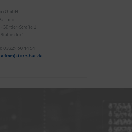
au GmbH
d Grimm
-Gürtler-Straße 1
 Stahnsdorf
n: 03329 60 44 54
.grimm(at)trp-bau.de