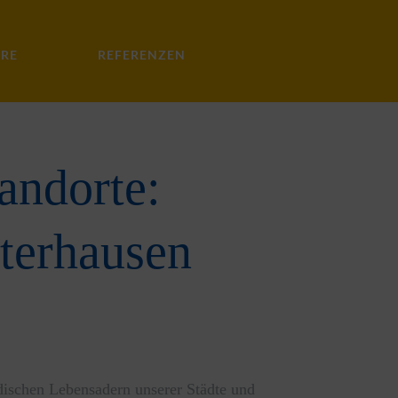
ERE
REFERENZEN
andorte:
terhausen
irdischen Lebensadern unserer Städte und