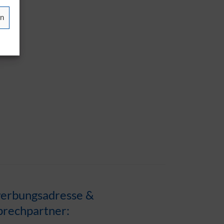
en
erbungsadresse &
prechpartner: