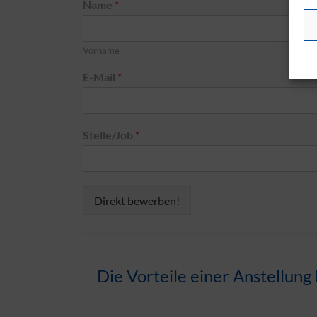
Name
*
Vorname
E-Mail
*
Stelle/Job
*
Direkt bewerben!
Die Vorteile einer Anstellun