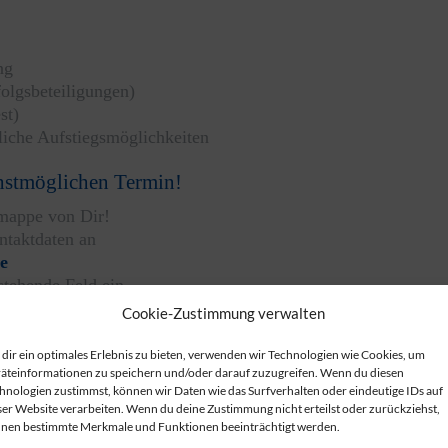
ng
olgsbeteiligungen)
st)
bliche Aufstiegsmöglichkeiten
hstmöglichen Termin!
mappe von Dir!
ntaktdaten an
e
stehende Feld ein.
Cookie-Zustimmung verwalten
dir ein optimales Erlebnis zu bieten, verwenden wir Technologien wie Cookies, um
äteinformationen zu speichern und/oder darauf zuzugreifen. Wenn du diesen
hnologien zustimmst, können wir Daten wie das Surfverhalten oder eindeutige IDs auf
ser Website verarbeiten. Wenn du deine Zustimmung nicht erteilst oder zurückziehst,
nen bestimmte Merkmale und Funktionen beeinträchtigt werden.