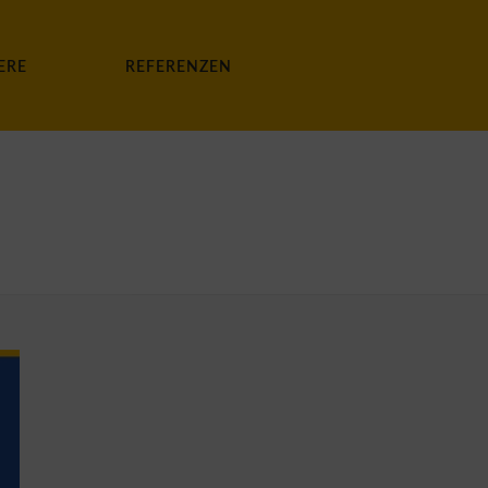
ERE
REFERENZEN
STARTSEITE
»
ARCHIVE FÜR SEPTEMBER 2024