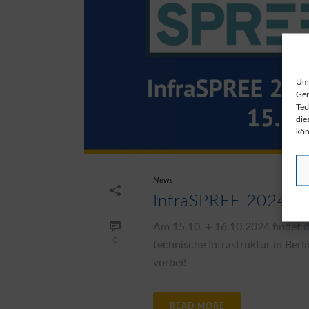
Um 
Ger
Tec
die
kön
News
InfraSPREE 2024 – 
Am 15.10. + 16.10.2024 findet 
0
technische Infrastruktur in Ber
vorbei!
READ MORE