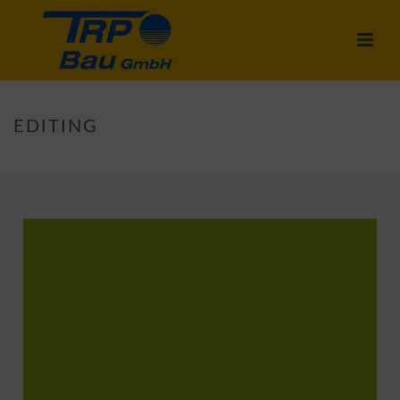
EDITING
STARTSEITE
»
EDITING