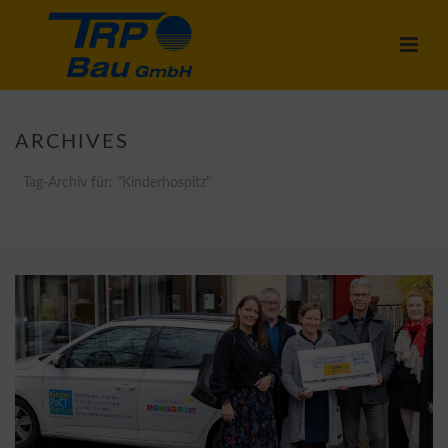
ARCHIVES
Tag-Archiv für: "Kinderhospitz"
STARTSEITE
»
KINDERHOSPITZ