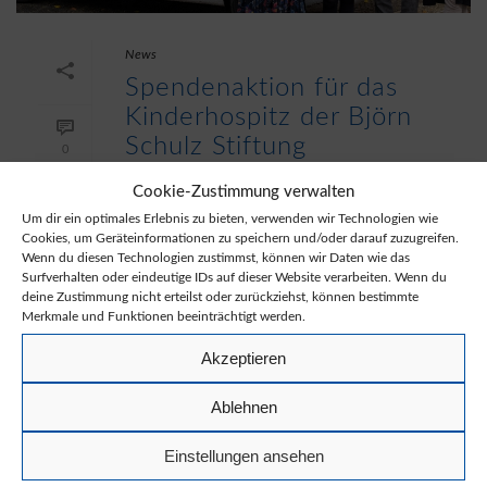
News
Spendenaktion für das
Kinderhospitz der Björn
Schulz Stiftung
0
Bei der Spendenaktion, für das
Cookie-Zustimmung verwalten
Kinderhospitz der Björn Schulz Stiftung,
Um dir ein optimales Erlebnis zu bieten, verwenden wir Technologien wie
Cookies, um Geräteinformationen zu speichern und/oder darauf zuzugreifen.
während unserer Einweihungsfeier im
Wenn du diesen Technologien zustimmst, können wir Daten wie das
August dieses Jahres sind über 11.000 €
Surfverhalten oder eindeutige IDs auf dieser Website verarbeiten. Wenn du
deine Zustimmung nicht erteilst oder zurückziehst, können bestimmte
zusammengekommen. Der Dank geht an
Merkmale und Funktionen beeinträchtigt werden.
alle Spender [...]
Akzeptieren
READ MORE
Ablehnen
Einstellungen ansehen